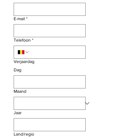
E-mail
*
Telefoon
*
Verjaardag
Dag
Maand
Jaar
Adres met meerdere regels
Land/regio